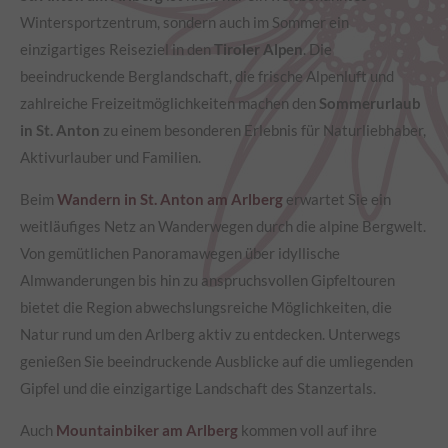
Wintersportzentrum, sondern auch im Sommer ein
einzigartiges Reiseziel in den
Tiroler Alpen
. Die
beeindruckende Berglandschaft, die frische Alpenluft und
zahlreiche Freizeitmöglichkeiten machen den
Sommerurlaub
in St. Anton
zu einem besonderen Erlebnis für Naturliebhaber,
Aktivurlauber und Familien.
Beim
Wandern in St. Anton am Arlberg
erwartet Sie ein
weitläufiges Netz an Wanderwegen durch die alpine Bergwelt.
Von gemütlichen Panoramawegen über idyllische
Almwanderungen bis hin zu anspruchsvollen Gipfeltouren
bietet die Region abwechslungsreiche Möglichkeiten, die
Natur rund um den Arlberg aktiv zu entdecken. Unterwegs
genießen Sie beeindruckende Ausblicke auf die umliegenden
Gipfel und die einzigartige Landschaft des Stanzertals.
Auch
Mountainbiker am Arlberg
kommen voll auf ihre