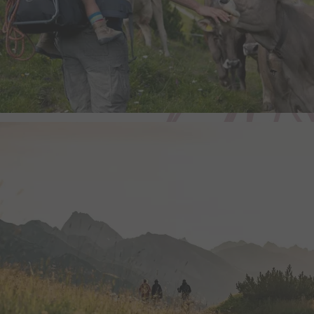
des Benutzers für den V
eingebetteten YouTube-
yt-player-headers-readable
Dieser Cookie wird ver
optimale Videoqualität 
Geräte- und Netzwerkei
Besuchers zu ermitteln.