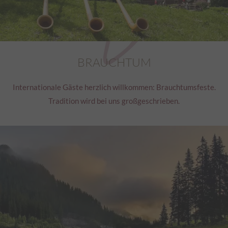
VISITOR_INFO1_LIVE
Dieses Cookie versucht,
zur Kampagnenleistung zu verbessern oder
Beim Meta-Pixel handelt es sich um einen JavaScript-
Benutzerbandbreite auf 
um zu vermeiden, dass ein Nutzer
Code-Schnipsel, der es ermöglicht, die Aktivitäten von
integrierten YouTube-Vi
dieselben Anzeigen mehrmals sieht.
Besuchern auf der Webseite nachzuverfolgen.
YSC
Dieses Cookie registrier
(
Datenschutz des Anbieters
)
um Statistiken der Vide
BRAUCHTUM
der Benutzer gesehen ha
yt.innertube::nextId
Dieses Cookie registrier
Internationale Gäste herzlich willkommen: Brauchtumsfeste.
um Statistiken der Vide
Tradition wird bei uns großgeschrieben.
der Benutzer gesehen ha
yt.innertube::requests
Dieses Cookie registrier
um Statistiken der Vide
der Benutzer gesehen ha
ytidb::LAST_RESULT_ENTRY_KEY
Dieses Cookie speicher
des Benutzers für den V
eingebetteten YouTube-
yt-remote-cast-available
Dieses Cookie speicher
des Benutzers für den V