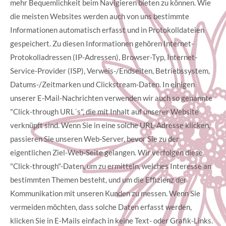
mehr Bequemlichkeit beim Navigieren bieten zu können. Wie
die meisten Websites werden auch von uns bestimmte
Informationen automatisch erfasst und in Protokolldateien
gespeichert. Zu diesen Informationen gehören Internet-
Protokolladressen (IP-Adressen), Browser-Typ, Internet-
Service-Provider (ISP), Verweis-/Endseiten, Betriebssystem,
Datums-/Zeitmarken und Clickstream-Daten. In einigen
unserer E-Mail-Nachrichten verwenden wir auch so genannte
"Click-through URL´s", die mit Inhalt auf unserer Website
verknüpft sind. Wenn Sie in eine solche URL-Adresse klicken,
passieren Sie unseren Web-Server, bevor Sie zu der
eigentlichen Ziel-Web-Seite gelangen. Wir verfolgen diese
"Click-through"-Daten, um zu ermitteln, welches Interesse an
bestimmten Themen besteht, und um die Effizienz der
Kommunikation mit unseren Kunden zu messen. Wenn Sie
vermeiden möchten, dass solche Daten erfasst werden,
klicken Sie in E-Mails einfach in keine Text- oder Grafik-Links.