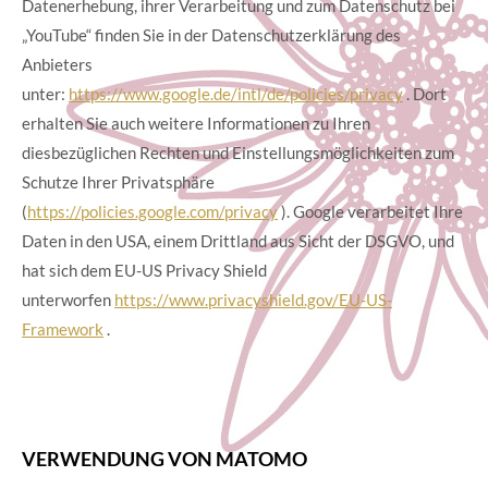
Datenerhebung, ihrer Verarbeitung und zum Datenschutz bei
„YouTube“ finden Sie in der Datenschutzerklärung des
Anbieters
unter:
https://www.google.de/intl/de/policies/privacy
. Dort
erhalten Sie auch weitere Informationen zu Ihren
diesbezüglichen Rechten und Einstellungsmöglichkeiten zum
Schutze Ihrer Privatsphäre
(
https://policies.google.com/privacy
). Google verarbeitet Ihre
Daten in den USA, einem Drittland aus Sicht der DSGVO, und
hat sich dem EU-US Privacy Shield
unterworfen
https://www.privacyshield.gov/EU-US-
Framework
.
VERWENDUNG VON MATOMO