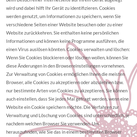
wird und dabei hilft Ihr Gerät zu identifizieren. Cookies
werden genutzt, um Informationen zu speichern, wenn Sie
verschiedene Seiten einer Website besuchen oder zu einer
Website zurückkehren. Sie enthalten keine persönlichen
Informationen und können keine Programme ausführen, die
einen Virus auslösen könnten. Cookies verwalten und löschen:
Wenn Sie Cookies blockieren oder löschen wollen, können Sie
diese Änderungen in den Browsereinstellungen vornehmen.
Zur Verwaltung von Cookies ermöglichen Ihnen die meisten
Browser, alle Cookies zu akzeptieren oder abzulehnen bzw.
nur bestimmte Arten von Cookies zu akzeptieren. Sie können
auch einstellen, dass Sie jedes Mal gefragt werden, wenn eine
Website ein Cookie speichern möchte. Die Verfahren zur
Verwaltung und Löschung von Cookies sind unterschiedlich, je
nachdem welchen Browser Sie verwenden. Um
herauszufinden, wie Sie das in einem bestimmten Browser