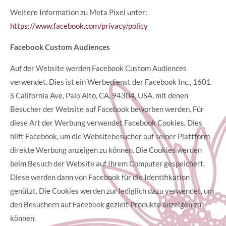
Weitere Information zu Meta Pixel unter:
https://www.facebook.com/privacy/policy
Facebook Custom Audiences
Auf der Website werden Facebook Custom Audiences
verwendet. Dies ist ein Werbedienst der Facebook Inc., 1601
S California Ave, Palo Alto, CA, 94304, USA, mit denen
Besucher der Website auf Facebook beworben werden. Für
diese Art der Werbung verwendet Facebook Cookies. Dies
hilft Facebook, um die Websitebesucher auf seiner Plattform
direkte Werbung anzeigen zu können. Die Cookies werden
beim Besuch der Website auf Ihrem Computer gespeichert.
Diese werden dann von Facebook für die Identifikation
genützt. Die Cookies werden zur lediglich dazu verwendet, um
den Besuchern auf Facebook gezielt Produkte anzeigen zu
können.