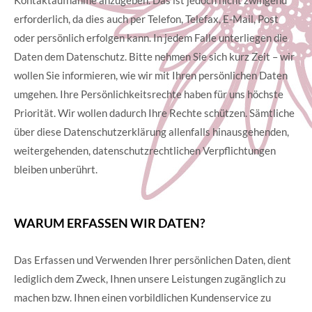
erforderlich, da dies auch per Telefon, Telefax, E-Mail, Post
oder persönlich erfolgen kann. In jedem Falle unterliegen die
Daten dem Datenschutz. Bitte nehmen Sie sich kurz Zeit – wir
wollen Sie informieren, wie wir mit Ihren persönlichen Daten
umgehen. Ihre Persönlichkeitsrechte haben für uns höchste
Priorität. Wir wollen dadurch Ihre Rechte schützen. Sämtliche
über diese Datenschutzerklärung allenfalls hinausgehenden,
weitergehenden, datenschutzrechtlichen Verpflichtungen
bleiben unberührt.
WARUM ERFASSEN WIR DATEN?
Das Erfassen und Verwenden Ihrer persönlichen Daten, dient
lediglich dem Zweck, Ihnen unsere Leistungen zugänglich zu
machen bzw. Ihnen einen vorbildlichen Kundenservice zu