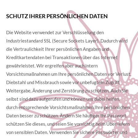
SCHUTZ IHRER PERSÖNLICHEN DATEN
Die Website verwendet zur Verschlüsselung den
Industriestandard SSL (Secure Sockets Layer). Dadurch wird
die Vertraulichkeit Ihrer persönlichen Angaben und
Kreditkartendaten bei Transaktionen über das Internet
gewährleistet. Wir ergreifen aber auch intern
Vorsichtsmaßnahmen um Ihre persönlichen Daten vor Verlust,
Diebstahl und Missbrauch sowie vor unbefugtem Zugriff,
Weitergabe, Änderung und Zerstörung zu schützen. Auch Sie
selbst sind dazu aufgerufen und können uns dabei helfen,
durch entsprechende Vorsichtsmaßnahmen Ihre persönlichen
Daten besser zu schützen. Ändern Sie häufiger Ihr Passwort,
schützen Sie dieses, und seien Sie vorsichtig beim Überliefern
von sensiblen Daten. Verwenden Sie sichere Passwörter und