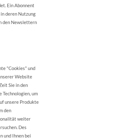
et. Ein Abonnent
e in deren Nutzung
in den Newslettern
nte "Cookies" und
 unserer Website
eit Sie in den
e Technologien, um
auf unsere Produkte
um den
onalität weiter
ersuchen. Des
n und Ihnen bei