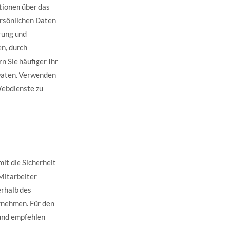
tionen über das
ersönlichen Daten
rung und
en, durch
 Sie häufiger Ihr
 Daten. Verwenden
Webdienste zu
it die Sicherheit
 Mitarbeiter
rhalb des
rnehmen. Für den
 und empfehlen