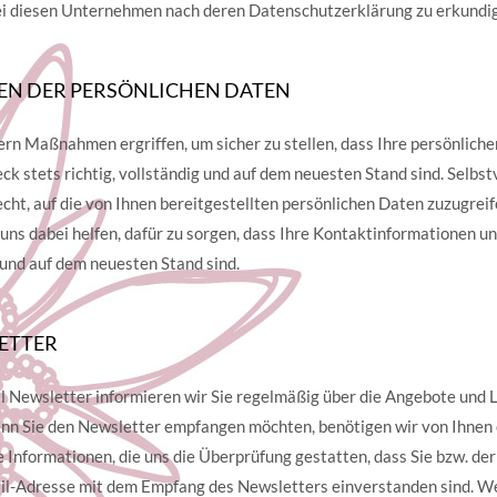
bei diesen Unternehmen nach deren Datenschutzerklärung zu erkundi
EN DER PERSÖNLICHEN DATEN
ern Maßnahmen ergriffen, um sicher zu stellen, dass Ihre persönliche
k stets richtig, vollständig und auf dem neuesten Stand sind. Selbs
echt, auf die von Ihnen bereitgestellten persönlichen Daten zuzugreif
 uns dabei helfen, dafür zu sorgen, dass Ihre Kontaktinformationen u
g und auf dem neuesten Stand sind.
ETTER
 Newsletter informieren wir Sie regelmäßig über die Angebote und 
 Sie den Newsletter empfangen möchten, benötigen wir von Ihnen e
 Informationen, die uns die Überprüfung gestatten, dass Sie bzw. der
l-Adresse mit dem Empfang des Newsletters einverstanden sind. W