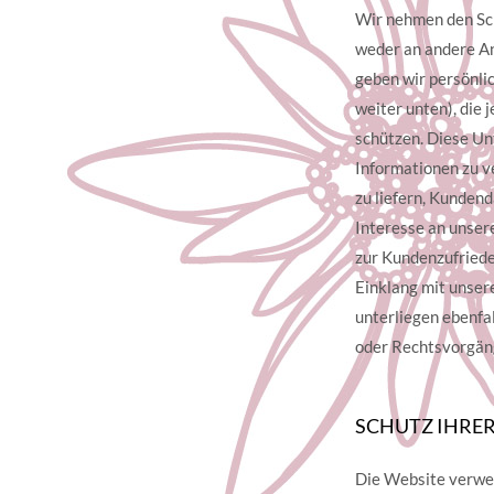
Wir nehmen den Sch
weder an andere An
geben wir persönli
weiter unten), die 
schützen. Diese Un
Informationen zu v
zu liefern, Kundend
Interesse an unser
zur Kundenzufriede
Einklang mit unser
unterliegen ebenf
oder Rechtsvorgäng
SCHUTZ IHRE
Die Website verwen