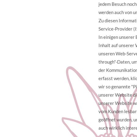
jedem Besuch noch 
werden auch von un
Zu diesen Informat
Service-Provider (
In einigen unserer
Inhalt auf unserer 
unseren Web-Server
through"-Daten, um
der Kommunikation
erfasst werden, kli
wir so genannte "Pi
unserer Website di
unserer Website wa
vom Kunden lesbar
geöffnet wurden, u
auch wirklich inter