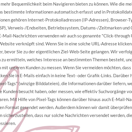
mehr Bequemlichkeit beim Navigieren bieten zu können. Wie die me
s bestimmte Informationen automatisch erfasst und in Protokolldate
ionen gehören Internet-Protokolladressen (IP-Adressen), Browser-Ty
ISP), Verweis-/Endseiten, Betriebssystem, Datums-/Zeitmarken und 
 E-Mail-Nachrichten verwenden wir auch so genannte "Click-through U
Website verknüpft sind. Wenn Sie in eine solche URL-Adresse klicken,
, bevor Sie zu der eigentlichen Ziel-Web-Seite gelangen. Wir verfolg
 zu ermitteln, welches Interesse an bestimmten Themen besteht, und
 mit unseren Kunden zu messen. Wenn Sie vermeiden möchten, dass
cken Sie in E-Mails einfach in keine Text- oder Grafik-Links. Darübe
xel-Tags" (winzige Bilddateien), die Informationen darüber liefern, 
e Kunden besucht haben, oder messen, wie effektiv Suchvorgänge v
ren. Mit Hilfe von Pixel-Tags können darüber hinaus auch E-Mail-Na
en Format gesendet werden. Außerdem können wir damit überprüfen,
m sicherzustellen, dass nur solche Nachrichten versendet werden, d
essieren.