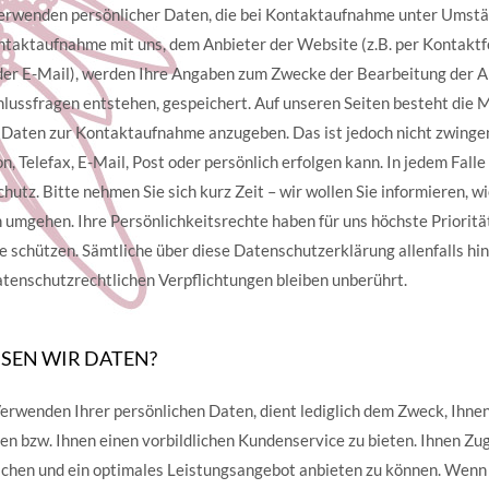
Verwenden persönlicher Daten, die bei Kontaktaufnahme unter Umst
ntaktaufnahme mit uns, dem Anbieter der Website (z.B. per Kontaktf
er E-Mail), werden Ihre Angaben zum Zwecke der Bearbeitung der A
hlussfragen entstehen, gespeichert. Auf unseren Seiten besteht die M
aten zur Kontaktaufnahme anzugeben. Das ist jedoch nicht zwingend
on, Telefax, E-Mail, Post oder persönlich erfolgen kann. In jedem Falle
tz. Bitte nehmen Sie sich kurz Zeit – wir wollen Sie informieren, wi
 umgehen. Ihre Persönlichkeitsrechte haben für uns höchste Prioritä
e schützen. Sämtliche über diese Datenschutzerklärung allenfalls h
tenschutzrechtlichen Verpflichtungen bleiben unberührt.
SEN WIR DATEN?
erwenden Ihrer persönlichen Daten, dient lediglich dem Zweck, Ihne
n bzw. Ihnen einen vorbildlichen Kundenservice zu bieten. Ihnen Zug
chen und ein optimales Leistungsangebot anbieten zu können. Wenn 