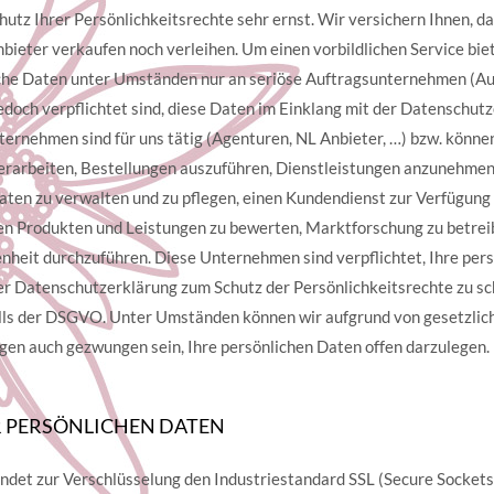
utz Ihrer Persönlichkeitsrechte sehr ernst. Wir versichern Ihnen, da
bieter verkaufen noch verleihen. Um einen vorbildlichen Service bie
che Daten unter Umständen nur an seriöse Auftragsunternehmen (Auf
jedoch verpflichtet sind, diese Daten im Einklang mit der Datenschut
ternehmen sind für uns tätig (Agenturen, NL Anbieter, …) bzw. können
erarbeiten, Bestellungen auszuführen, Dienstleistungen anzunehmen
aten zu verwalten und zu pflegen, einen Kundendienst zur Verfügung z
en Produkten und Leistungen zu bewerten, Marktforschung zu betre
nheit durchzuführen. Diese Unternehmen sind verpflichtet, Ihre per
er Datenschutzerklärung zum Schutz der Persönlichkeitsrechte zu s
alls der DSGVO. Unter Umständen können wir aufgrund von gesetzl
en auch gezwungen sein, Ihre persönlichen Daten offen darzulegen.
R PERSÖNLICHEN DATEN
det zur Verschlüsselung den Industriestandard SSL (Secure Sockets