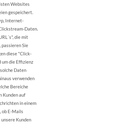
isten Websites
ien gespeichert.
p, Internet-
Clickstream-Daten.
RL´s", die mit
 passieren Sie
en diese "Click-
 um die Effizienz
 solche Daten
r hinaus verwenden
welche Bereiche
on Kunden auf
chrichten in einem
 ob E-Mails
ie unsere Kunden