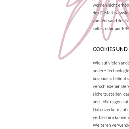
werden nicht erhob
des E-Mail-Newslett
zum Versand des Ne
selbst oder per E-
COOKIES UND
Wie auf vielen and
andere Technologie
besonders beliebt s
verschiedenen Bere
sicherzustellen, d
und Leistungen au
Datenverkehr auf u
verbessern können 
Weiteren verwenden