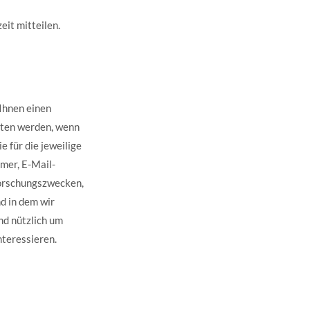
eit mitteilen.
 Ihnen einen
eten werden, wenn
e für die jeweilige
mer, E-Mail-
forschungszwecken,
d in dem wir
nd nützlich um
nteressieren.