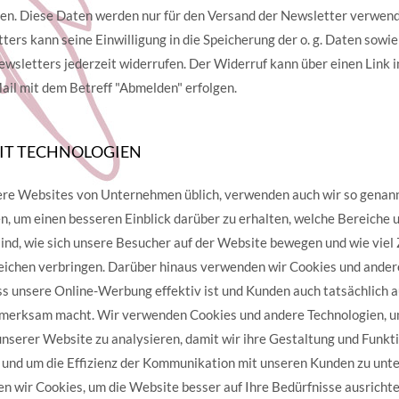
en. Diese Daten werden nur für den Versand der Newsletter verwend
ers kann seine Einwilligung in die Speicherung der o. g. Daten sowi
wsletters jederzeit widerrufen. Der Widerruf kann über einen Link 
Mail mit dem Betreff "Abmelden" erfolgen.
 IT TECHNOLOGIEN
ere Websites von Unternehmen üblich, verwenden auch wir so genan
n, um einen besseren Einblick darüber zu erhalten, welche Bereiche
ind, wie sich unsere Besucher auf der Website bewegen und wie viel Z
ichen verbringen. Darüber hinaus verwenden wir Cookies und ander
ass unsere Online-Werbung effektiv ist und Kunden auch tatsächlich 
fmerksam macht. Wir verwenden Cookies und andere Technologien, 
nserer Website zu analysieren, damit wir ihre Gestaltung und Funkti
und um die Effizienz der Kommunikation mit unseren Kunden zu unt
 wir Cookies, um die Website besser auf Ihre Bedürfnisse ausrichte