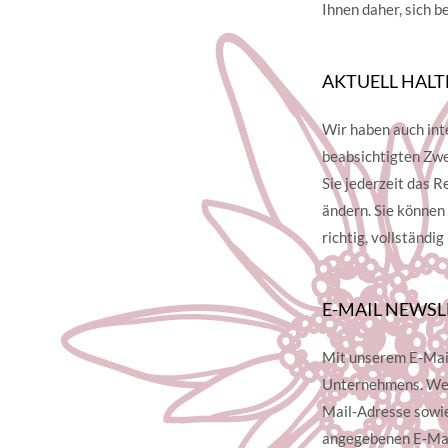
Ihnen daher, sich 
AKTUELL HALT
Wir haben auch int
beabsichtigten Zwec
Sie jederzeit das R
ändern. Sie können
richtig, vollständi
E-MAIL NEWSL
Mit unserem E-Mail
Unternehmens. Wenn
Mail-Adresse sowie
angegebenen E-Mai