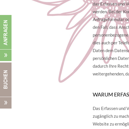
das Erfassen und 
werden. Bei der Ko
Anfrageformular od
den Fall, dass Ansc
personenbezogene D
dies auch per Telef
Daten dem Datenschu
persönlichen Daten
dadurch Ihre Recht
weitergehenden, da
WARUM ERFAS
Das Erfassen und V
zugänglich zu mache
Website zu ermögli